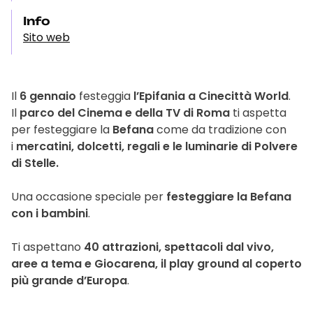
Info
Sito web
Il
6 gennaio
festeggia
l’Epifania a Cinecittà World
.
Il
parco del Cinema e della TV di Roma
ti aspetta
per festeggiare la
Befana
come da tradizione con
i
mercatini, dolcetti, regali e le luminarie di Polvere
di Stelle.
Una occasione speciale per
festeggiare la Befana
con i bambini
.
Ti aspettano
40 attrazioni, spettacoli dal vivo,
aree a tema e Giocarena, il play ground al coperto
più grande d’Europa
.