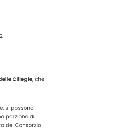
b
elle Ciliegie
, che
se, si possono
una porzione di
ra del Consorzio