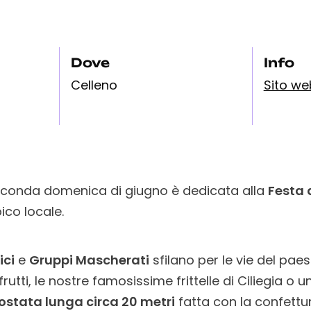
Dove
Info
Celleno
Sito we
 seconda domenica di giugno è dedicata alla
Festa d
pico locale.
ici
e
Gruppi Mascherati
sfilano per le vie del pae
frutti, le nostre famosissime frittelle di Ciliegia o 
ostata lunga circa 20 metri
fatta con la confettu