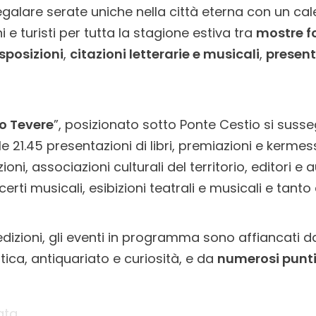
egalare serate uniche nella città eterna con un cal
e turisti per tutta la stagione estiva tra
mostre f
sposizioni
,
citazioni letterarie e musicali
,
presenta
o Tevere
”, posizionato sotto Ponte Cestio si su
alle 21.45 presentazioni di libri, premiazioni e kermes
oni, associazioni culturali del territorio, editori e a
erti musicali, esibizioni teatrali e musicali e tanto a
dizioni, gli eventi in programma sono affiancati 
stica, antiquariato e curiosità, e da
numerosi punti 
ata