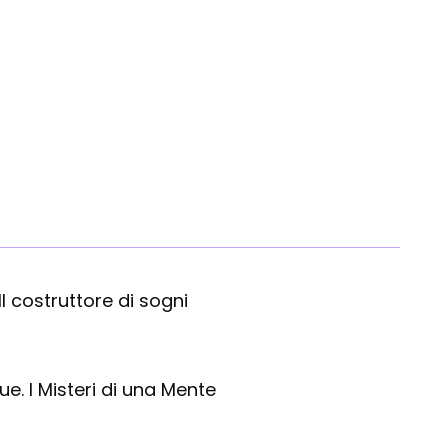
Mila
 Il costruttore di sogni
ue. I Misteri di una Mente