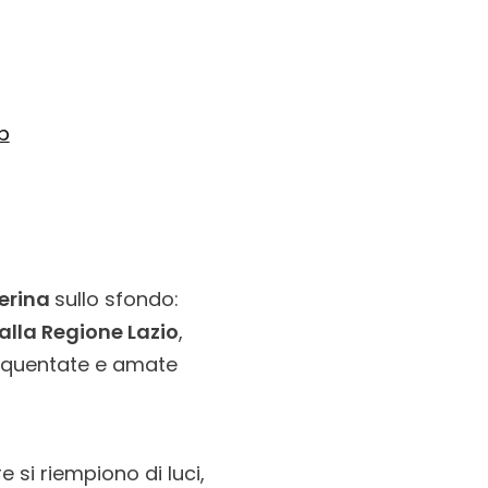
b
berina
sullo sfondo:
lla Regione Lazio
,
requentate e amate
 si riempiono di luci,