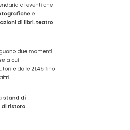
endario di eventi che
otografiche
e
zioni di libri
,
teatro
sseguono due momenti
se a cui
utori e dalle 21.45 fino
ltri.
da
stand di
di ristoro
.