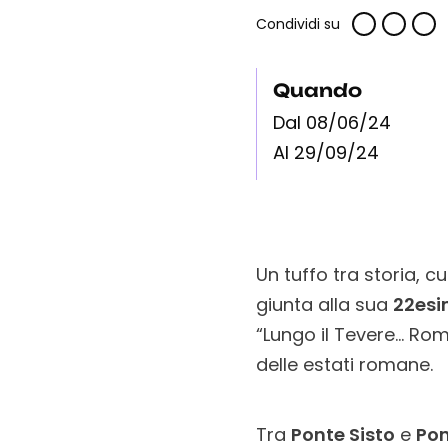
Condividi su
Quando
Dal 08/06/24
Al 29/09/24
Un tuffo tra storia, c
giunta alla sua
22esi
“Lungo il Tevere… Ro
delle estati romane.
Tra
Ponte Sisto
e
Pon