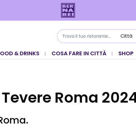
FOOD & DRINKS
COSA FARE IN CITTÀ
SHOP
l Tevere Roma 202
i Roma.