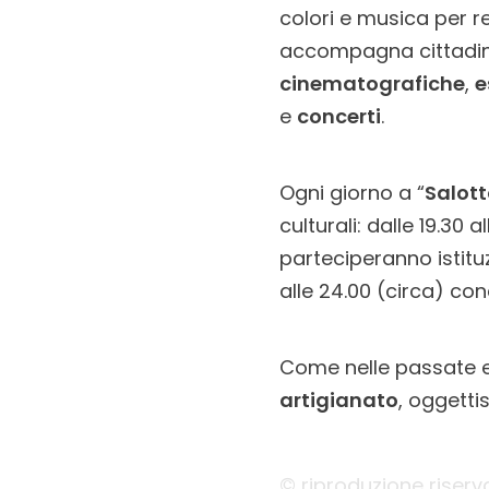
colori e musica per r
accompagna cittadini 
cinematografiche
,
e
e
concerti
.
Ogni giorno a “
Salott
culturali: dalle 19.30 
parteciperanno istituzi
alle 24.00 (circa) conc
Come nelle passate e
artigianato
, oggetti
© riproduzione riserv