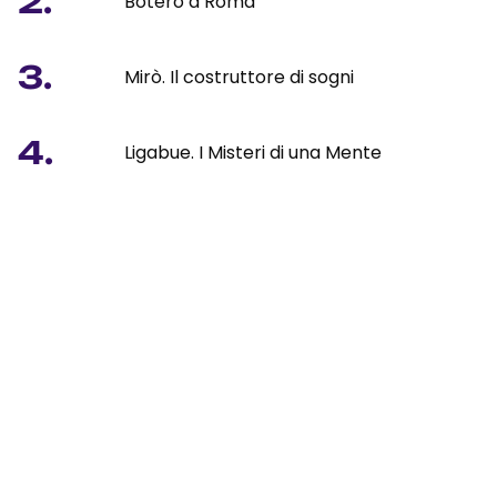
2.
Botero a Roma
3.
Mirò. Il costruttore di sogni
4.
Ligabue. I Misteri di una Mente