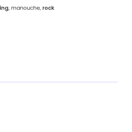
ing
, manouche,
rock