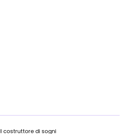
Summ
 Il costruttore di sogni