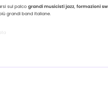
arsi sul palco
grandi musicisti jazz
,
formazioni sw
più grandi band italiane.
ata