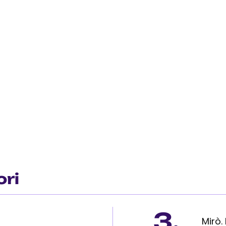
ori
3.
Mirò.