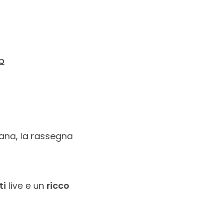
b
tana, la rassegna
ti
live e un
ricco