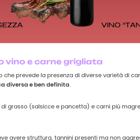
vino e carne grigliata
to che prevede la presenza di diverse varietà di ca
ca diversa e ben definita
.
di grasso (salsicce e pancetta) e carni più magr
deve avere struttura, tannini presenti ma non aggre