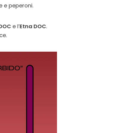
e e peperoni.
 DOC
e l’
Etna DOC
.
ce.