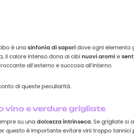
cibo è una
sinfonia di sapori
dove ogni elemento g
ta, il calore intenso dona ai cibi
nuovi aromi
e
sent
occante all’esterno e succosa all’interno.
conto di queste peculiarità.
vino e verdure grigliate
sempre su una
dolcezza intrinseca
. Se grigliate si
Per questo è importante evitare vini troppo tannic