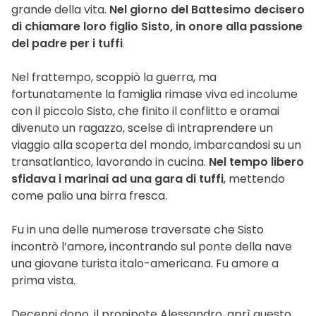
grande della vita.
Nel giorno del Battesimo decisero
di chiamare loro figlio Sisto, in onore alla passione
del padre per i tuffi
.
Nel frattempo, scoppiò la guerra, ma
fortunatamente la famiglia rimase viva ed incolume
con il piccolo Sisto, che finito il conflitto e oramai
divenuto un ragazzo, scelse di intraprendere un
viaggio alla scoperta del mondo, imbarcandosi su un
transatlantico, lavorando in cucina.
Nel tempo libero
sfidava i marinai ad una gara di tuffi
, mettendo
come palio una birra fresca.
Fu in una delle numerose traversate che Sisto
incontrò l’amore, incontrando sul ponte della nave
una giovane turista italo-americana. Fu amore a
prima vista.
Decenni dopo, il pronipote Alessandro, aprì questo