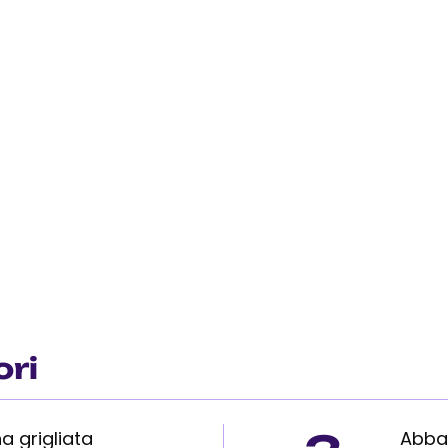
ori
a grigliata
Abbaz