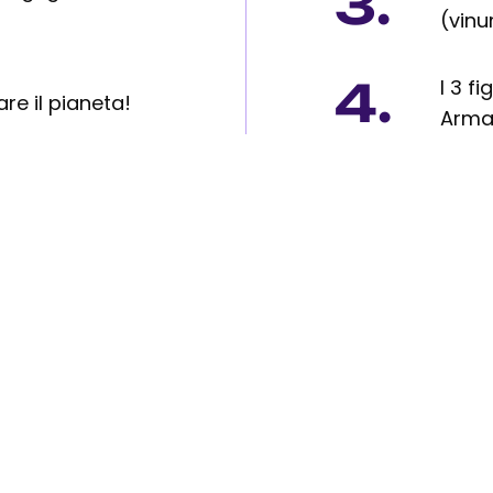
3.
(vin
4.
I 3 f
e il pianeta!
Arma