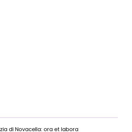
I num
ia di Novacella: ora et labora