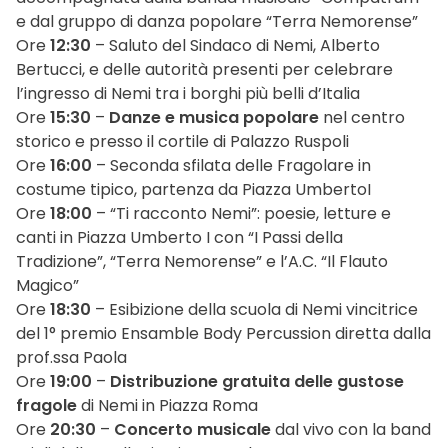
e dal gruppo di danza popolare “Terra Nemorense”
Ore
12:30
– Saluto del Sindaco di Nemi, Alberto
Bertucci, e delle autorità presenti per celebrare
l’ingresso di Nemi tra i borghi più belli d’Italia
Ore
15:30
–
Danze e musica popolare
nel centro
storico e presso il cortile di Palazzo Ruspoli
Ore
16:00
– Seconda sfilata delle Fragolare in
costume tipico, partenza da Piazza UmbertoI
Ore
18:00
– “Ti racconto Nemi”: poesie, letture e
canti in Piazza Umberto I con “I Passi della
Tradizione”, “Terra Nemorense” e l’A.C. “Il Flauto
Magico”
Ore
18:30
– Esibizione della scuola di Nemi vincitrice
del 1° premio Ensamble Body Percussion diretta dalla
prof.ssa Paola
Ore
19:00
–
Distribuzione gratuita delle gustose
fragole
di Nemi in Piazza Roma
Ore
20:30
–
Concerto musicale
dal vivo con la band