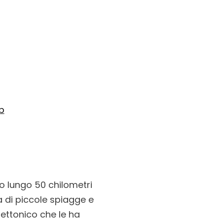
b
to lungo 50 chilometri
a di piccole spiagge e
tettonico che le ha