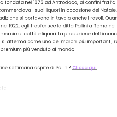
ata fondata nel 1875 ad Antrodoco, ai confini fra l’al
e commerciava i suoi liquori in occasione del Natal
tradizione si portavano in tavola anche i rosoli. Qu
, nel 1922, egli trasferisce la ditta Pallini a Roma n
mercio di caffè e liquori. La produzione del Limoncell
nni si afferma come uno dei marchi più importanti, 
o premium più venduto al mondo.
ine settimana ospite di Pallini?
Clicca qui
.
ata