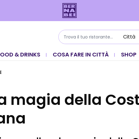
FOOD & DRINKS
COSA FARE IN CITTÀ
SHOP
E
 la magia della Cos
tana