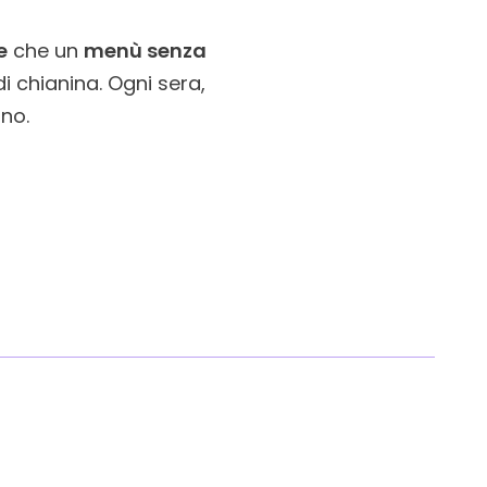
e
che un
menù senza
i chianina. Ogni sera,
no.