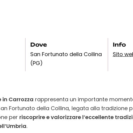
Dove
Info
San Fortunato della Collina
Sito we
(PG)
e in Carrozza
rappresenta un importante momento d
n Fortunato della Collina, legata alla tradizione p
ione per
riscoprire e valorizzare l’eccellente tradiz
ll’Umbria
.