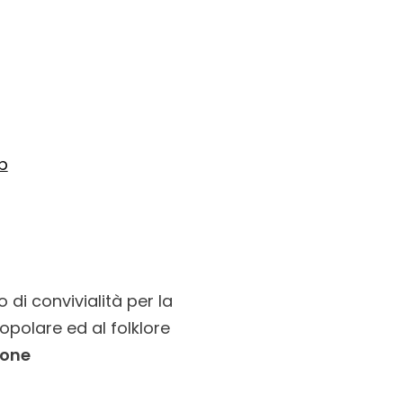
b
i convivialità per la
opolare ed al folklore
ione