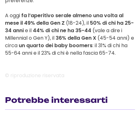
preferenze.
A oggi
fa l’aperitivo serale almeno una volta al
mese il 49% della Gen Z
(18-24), il
50% di chi ha 25-
34 anni
e il
44% di chi ne ha 35-44
(vale a dire i
Millennial o Gen Y), il
36% della Gen X
(45-54 anni) e
circa
un quarto dei baby boomers
: il 31% di chi ha
55-64 anni e il 23% di chi è nella fascia 65-74.
© riproduzione riservata
Potrebbe interessarti