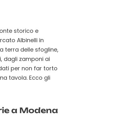
onte storico e
ato Albinelli in
 terra delle sfogline,
ti, dagli zamponi ai
dati per non far torto
na tavola. Ecco gli
torie a Modena