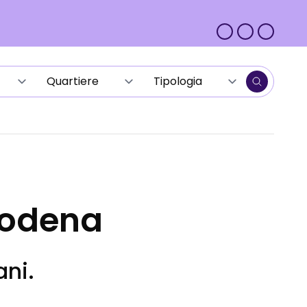
Modena
ani.