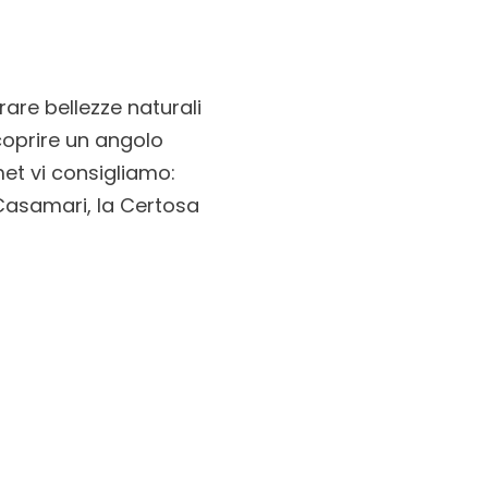
are bellezze naturali
scoprire un angolo
met vi consigliamo:
, Casamari, la Certosa