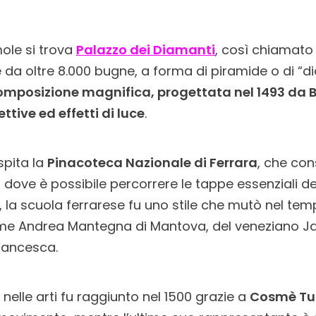
ole si trova
Palazzo dei Diamanti
, così chiamato 
e da oltre 8.000 bugne, a forma di piramide o di “
mposizione magnifica, progettata nel 1493 da Bi
ttive ed effetti di luce
.
spita la
Pinacoteca Nazionale di Ferrara
, che con
 dove è possibile percorrere le tappe essenziali del
ti, la scuola ferrarese fu uno stile che mutò nel te
come Andrea Mantegna di Mantova, del veneziano Jac
rancesca.
nelle arti fu raggiunto nel 1500 grazie a
Cosmè Tu