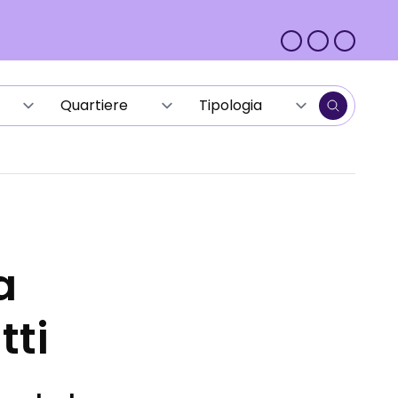
a
tti