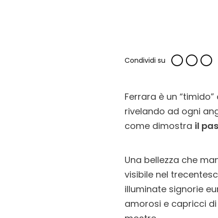
Condividi su
Ferrara è un “timido”
rivelando ad ogni an
come dimostra
il pa
Una bellezza che mant
visibile nel trecente
illuminate signorie eu
amorosi e capricci d