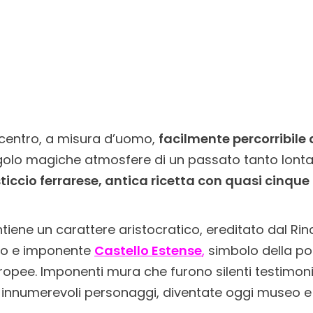
 centro, a misura d’uomo,
facilmente percorribile a
golo magiche atmosfere di un passato tanto lont
sticcio ferrarese, antica ricetta con quasi cinque 
iene un carattere aristocratico, ereditato dal Ri
sco e imponente
Castello Estense
,
simbolo della pot
ropee. Imponenti mura che furono silenti testimoni di
i innumerevoli personaggi, diventate oggi museo e