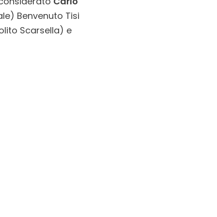
 considerato
Carlo
ale) Benvenuto Tisi
olito Scarsella) e