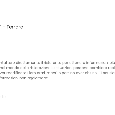
1 - Ferrara
ontattare direttamente il ristorante per ottenere informazioni più
é nel mondo della ristorazione le situazioni possono cambiare rapi
aver modificato i loro orari, menù o persino aver chiuso. Ci scus
formazioni non aggiornate”.
ata