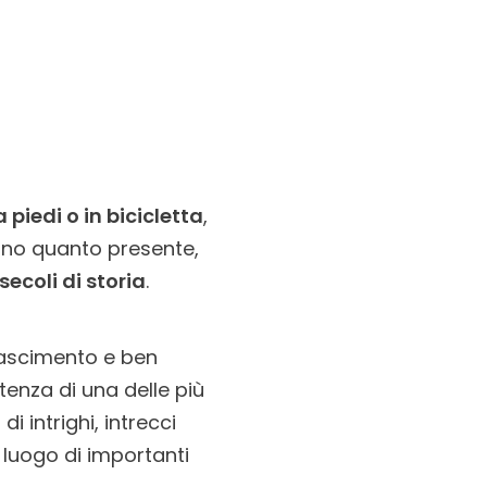
 piedi o in bicicletta
,
ano quanto presente,
secoli di storia
.
nascimento e ben
enza di una delle più
 intrighi, intrecci
 luogo di importanti