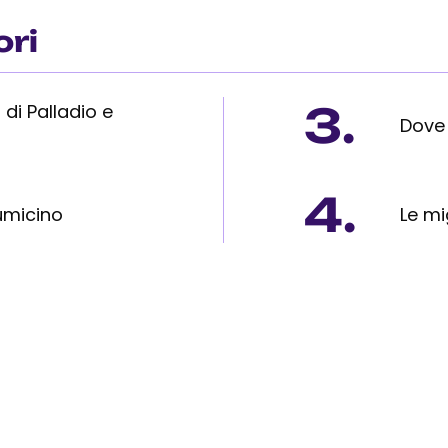
ori
3.
 di Palladio e
Dove 
4.
umicino
Le mig