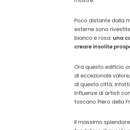
mostre.
Poco distante dalla m
esterne sono rivestit
bianco e rosa:
una co
creare insolite prospe
Ora questo edificio o
di eccezionale valore,
di questa città; infat
influenze di artisti 
toscano Piero della F
Il massimo splendore 