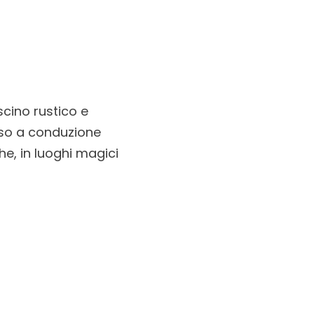
scino rustico e
sso a conduzione
he, in luoghi magici