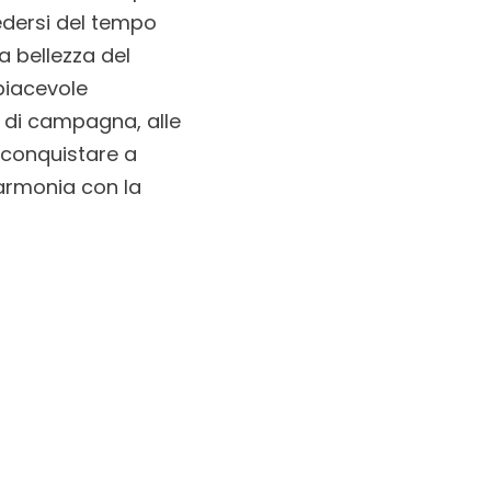
edersi del tempo
a bellezza del
piacevole
a di campagna, alle
i conquistare a
 armonia con la