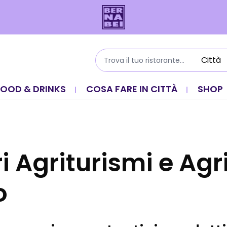
FOOD & DRINKS
COSA FARE IN CITTÀ
SHOP
ri Agriturismi e Agr
o