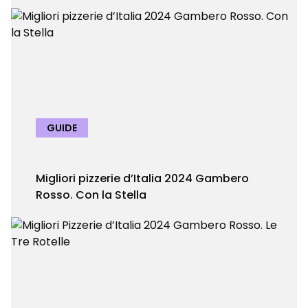
GUIDE
Migliori pizzerie d’Italia 2024 Gambero
Rosso. Con la Stella