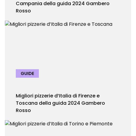
Campania della guida 2024 Gambero
Rosso
GUIDE
Migliori pizzerie d’Italia di Firenze e
Toscana della guida 2024 Gambero
Rosso