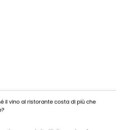
Migli
é il vino al ristorante costa di più che
e?