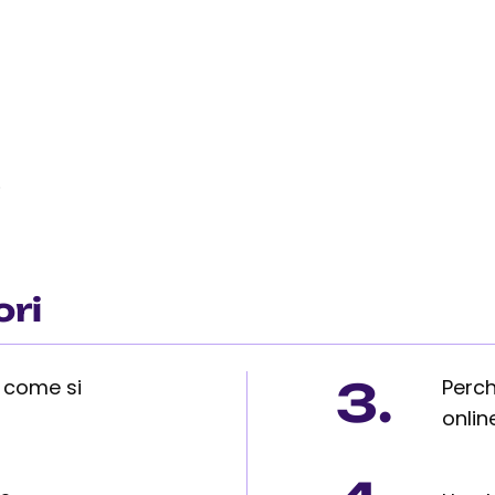
o
ori
3.
e come si
Perch
onlin