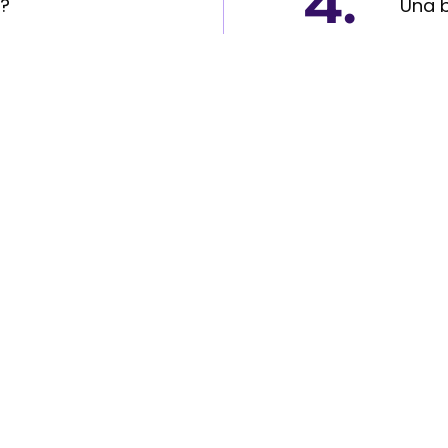
4.
e?
Una b