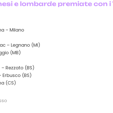
nesi e lombarde premiate con i 
na – Milano
rac – Legnano (MI)
uggio (MB)
 – Rezzato (BS)
a – Erbusco (BS)
ma (CS)
sso