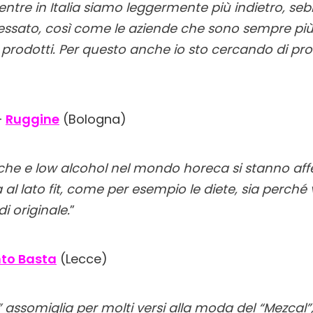
ntre in Italia siamo leggermente più indietro, seb
essato, così come le aziende che sono sempre più 
i prodotti. Per questo anche io sto cercando di p
–
Ruggine
(Bologna)
che e low alcohol nel mondo horeca si stanno af
a al lato fit, come per esempio le diete, sia perché
i originale.
”
to Basta
(Lecce)
ol” assomiglia per molti versi alla moda del “Mezca