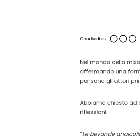
Condividi su
Nel mondo della mixol
affermando una forma
pensano gli attori pri
Abbiamo chiesto ad al
riflessioni.
“
Le bevande analcolich