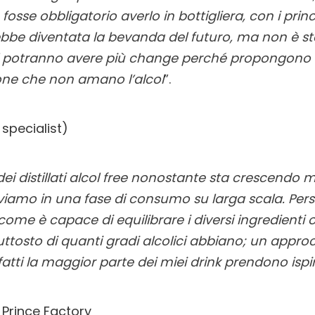
osse obbligatorio averlo in bottigliera, con i princ
rebbe diventata la bevanda del futuro, ma non è s
lcol potranno avere più change perché propongono 
sone che non amano l’alcol
”.
 specialist)
i distillati alcol free nonostante sta crescendo mo
viamo in una fase di consumo su larga scala. Per
u come è capace di equilibrare i diversi ingredient
iuttosto di quanti gradi alcolici abbiano; un appro
tti la maggior parte dei miei drink prendono ispir
Prince Factory