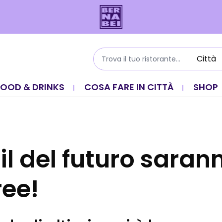
FOOD & DRINKS
COSA FARE IN CITTÀ
SHOP
il del futuro saran
ree!