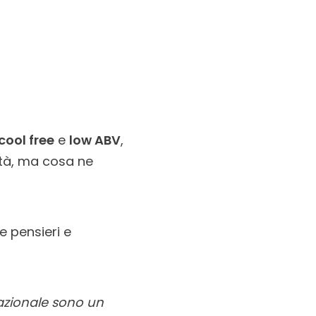
cool free
e
low ABV
,
ità, ma cosa ne
e pensieri e
rnazionale sono un