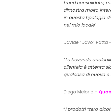
trend consolidato, me
dimostra molto inter
in questa tipologia d
nel mio locale
”
Davide “Davo” Patta
“
Le bevande analcoli
clientela è attenta si
qualcosa di nuovo e d
Diego Melorio
–
Quan
“
I prodotti “zero alc