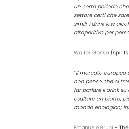
un certo periodo che f
settore certi che sa
simili, i drink low a
all’aperitivo per per
Walter Gosso
(spirits
“
Il mercato europeo de
non penso che ci tro
far parlare il drink s
esaltare un piatto, p
mondo enologico; infa
Emanuele Bruni
– The 