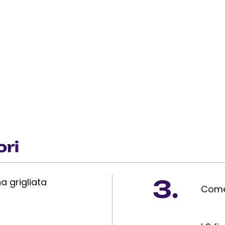
ori
3.
a grigliata
Come 