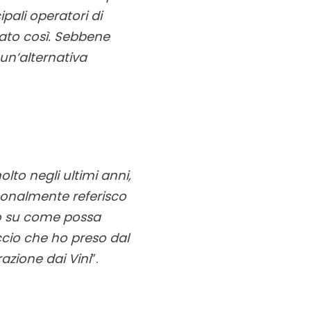
ipali operatori di
tato così. Sebbene
un’alternativa
lto negli ultimi anni,
sonalmente referisco
i o su come possa
ccio che ho preso dal
azione dai Vini
”.