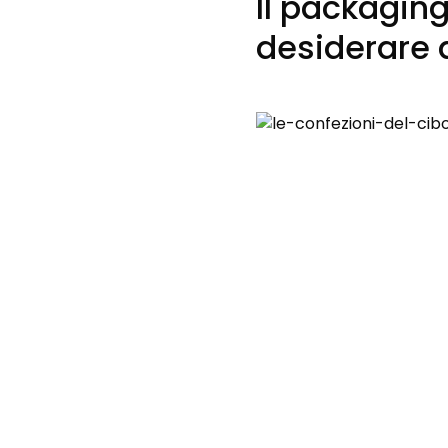
Il packagin
desiderare d