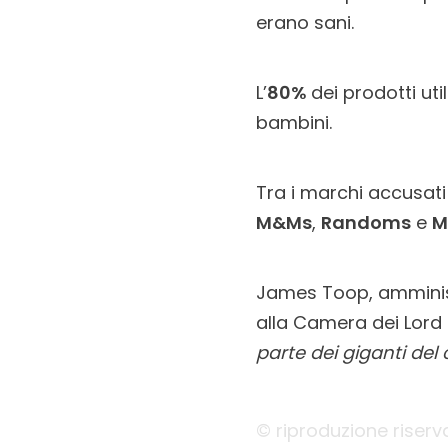
erano sani.
L’
80%
dei prodotti uti
bambini.
Tra i marchi accusati
M&Ms
,
Randoms
e
M
James Toop, amministr
alla Camera dei Lord 
parte dei giganti del
© riproduzione riserv