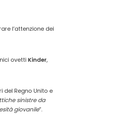
irare l’attenzione dei
nici ovetti
Kinder
,
i del Regno Unito e
tiche sinistre da
esità giovanile
”.