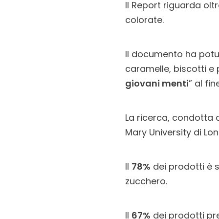
Il Report riguarda olt
colorate.
Il documento ha potut
caramelle, biscotti e 
giovani menti
” al fin
La ricerca, condotta
Mary University di Lon
Il
78%
dei prodotti è 
zucchero.
Il
67%
dei prodotti pr