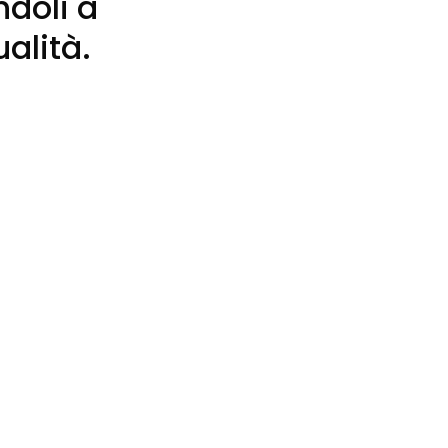
doli a
alità.