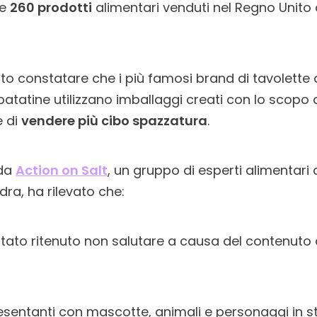
re
260 prodotti
alimentari venduti nel Regno Unito
o constatare che i più famosi brand di tavolette d
patatine utilizzano imballaggi creati con lo scopo d
e di
vendere più cibo spazzatura
.
 da
Action on Salt
, un gruppo di esperti alimentari
dra, ha rilevato che:
stato ritenuto non salutare a causa del contenuto d
esentanti con mascotte, animali e personaggi in s