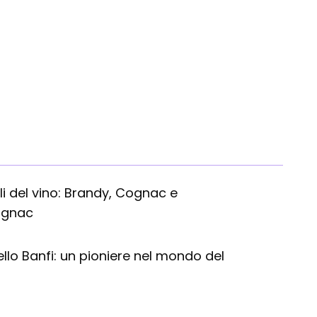
Champ
igli del vino: Brandy, Cognac e
gnac
llo Banfi: un pioniere nel mondo del