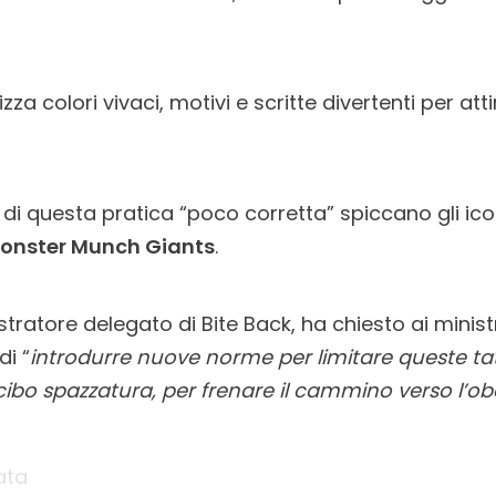
lizza colori vivaci, motivi e scritte divertenti per att
 di questa pratica “poco corretta” spiccano gli ico
onster Munch Giants
.
atore delegato di Bite Back, ha chiesto ai ministr
di “
introdurre nuove norme per limitare queste tat
 cibo spazzatura, per frenare il cammino verso l’ob
ata