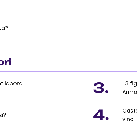
ta?
ori
3.
et labora
I 3 f
Arma
4.
Caste
zi?
vino