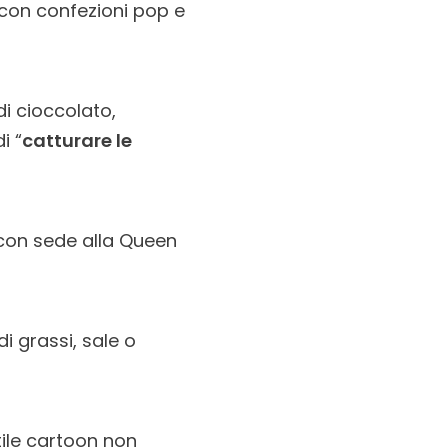
 con confezioni pop e
i cioccolato,
i “
catturare le
 con sede alla Queen
i grassi, sale o
tile cartoon non