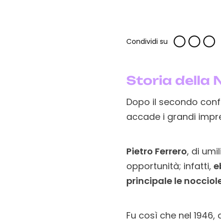
Condividi su
Storia della 
Dopo il secondo conf
accade i grandi impren
Pietro Ferrero
, di um
opportunità; infatti,
e
principale le nocciol
Fu così che nel 1946, 