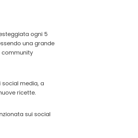
esteggiata ogni 5
e essendo una grande
 la community
 social media, a
 nuove ricette.
nzionata sui social