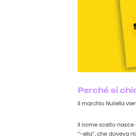
Perché si ch
Il marchio Nutella vie
Il nome scelto nasce d
“-ella”, che doveva r