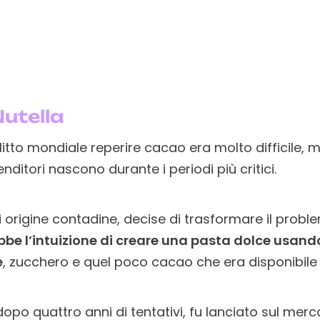
Nutella
litto mondiale reperire cacao era molto difficile
ditori nascono durante i periodi più critici.
ili origine contadine, decise di trasformare il prob
bbe l’intuizione di creare una pasta dolce usan
e
, zucchero e quel poco cacao che era disponibile
dopo quattro anni di tentativi, fu lanciato sul merc