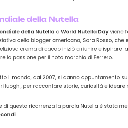
diale della Nutella
ndiale della Nutella
o
World Nutella Day
viene f
iniziativa della blogger americana, Sara Rosso, ch
liziosa crema di cacao iniziò a riunire e ispirare
e la passione per il noto marchio di Ferrero.
utto il mondo, dal 2007, si danno appuntamento sui
ltri luoghi, per raccontare storie, curiosità e ideare
e di questa ricorrenza la parola Nutella è stata me
econdi
.