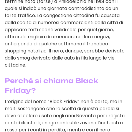
termine nato (forse) a Philadelphia nel 1961 con il
quale si indicò una giornata contraddistinta da un
forte traffico. La congestione cittadina fu causata
dalla scelta di numerosi commercianti della città di
applicare forti sconti validi solo per quel giorno,
attirando migliaia di americani nei loro negozi,
anticipando di qualche settimana il frenetico
shopping natalizio. Il nero, dunque, sarebbe derivato
dallo smog derivato dalle auto in fila lungo le vie
cittadine.
Perché si chiama Black
Friday?
L’origine del nome “Black Friday” non è certa, ma in
molti sostengono che la scelta di questa parola si
deve al colore usato negli anni Novanta per i registri
contabili; infatti, i negozianti utilizzavano l’inchiostro
rosso per i conti in perdita, mentre con il nero