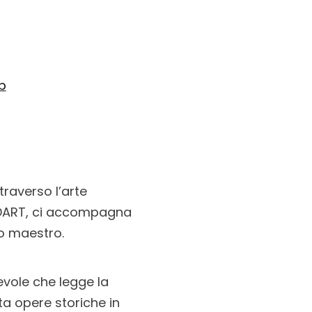
b
traverso l’arte
 DART, ci accompagna
to maestro.
tevole che legge la
ta opere storiche in