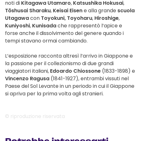
noti di
Kitagawa Utamaro
,
Katsushika Hokusai
,
Tōshusai Sharaku
,
Keisai Eisen
e alla grande
scuola
Utagawa
con
Toyokuni,
Toyoharu
,
Hiroshige
,
Kuniyoshi
,
Kunisada
che rappresentò l’apice e
forse anche il dissolvimento del genere quando i
tempi stavano ormai cambiando.
L’esposizione racconta altresì l’arrivo in Giappone e
la passione per il collezionismo di due grandi
viaggiatori italiani,
Edoardo Chiossone
(1833-1898) e
Vincenzo Ragusa
(1841-1927), entrambi vissuti nel
Paese del Sol Levante in un periodo in cui il Giappone
si apriva per la prima volta agli stranieri.
© riproduzione riservata