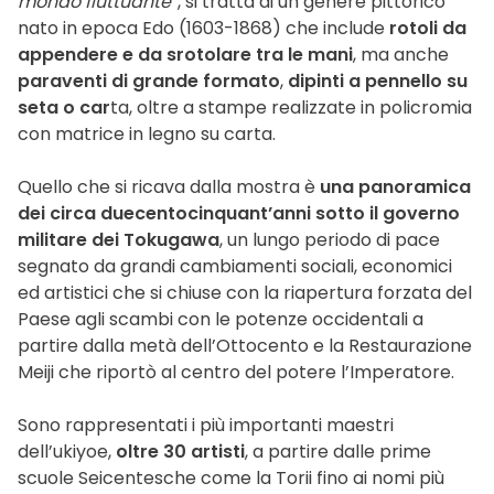
mondo fluttuante
”, si tratta di un genere pittorico
nato in epoca Edo (1603-1868) che include
rotoli da
appendere e da srotolare tra le mani
, ma anche
paraventi di grande formato
,
dipinti a pennello su
seta o car
ta, oltre a stampe realizzate in policromia
con matrice in legno su carta.
Quello che si ricava dalla mostra è
una panoramica
dei circa duecentocinquant’anni sotto il governo
militare dei Tokugawa
, un lungo periodo di pace
segnato da grandi cambiamenti sociali, economici
ed artistici che si chiuse con la riapertura forzata del
Paese agli scambi con le potenze occidentali a
partire dalla metà dell’Ottocento e la Restaurazione
Meiji che riportò al centro del potere l’Imperatore.
Sono rappresentati i più importanti maestri
dell’ukiyoe,
oltre 30 artisti
, a partire dalle prime
scuole Seicentesche come la Torii fino ai nomi più