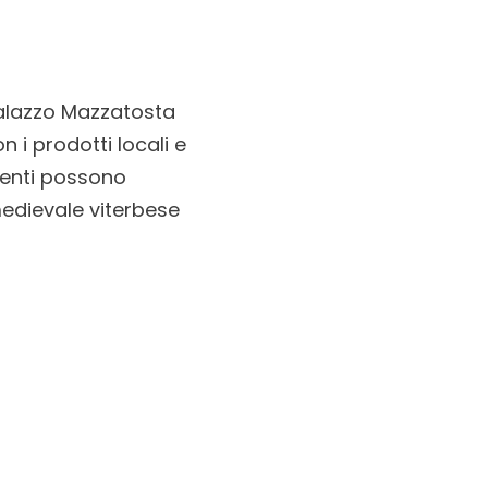
o Palazzo Mazzatosta
n i prodotti locali e
ienti possono
medievale viterbese