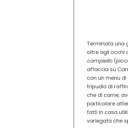
Terminata una gi
oltre agli occh
campiello
(picc
affaccia su Can
con un menu di a
tripudio di raff
che di carne, av
particolare atte
fatti in casa ut
variegata che s