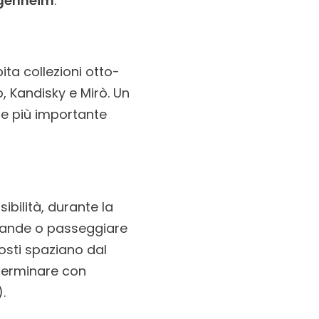
ggenheim
.
ita collezioni otto-
o, Kandisky e Mirò. Un
pe più importante
ibilità, durante la
 Grande o passeggiare
posti spaziano dal
 terminare con
.