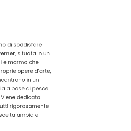
amo di soddisfare
 Remer
, situata in un
oni e marmo che
roprie opere d’arte,
incontrano in un
sia a base di pesce
. Viene dedicata
tutti rigorosamente
a scelta ampia e