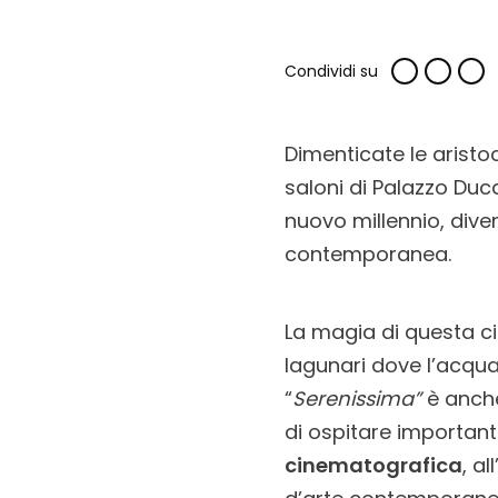
Condividi su
Dimenticate le aristo
saloni di Palazzo Duc
nuovo millennio, diven
contemporanea.
La magia di questa ci
lagunari dove l’acqua 
“
Serenissima”
è anche
di ospitare importanti
cinematografica
, all