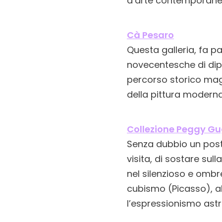
d’arte contemporan
Cà Pesaro
Questa galleria, fa pa
novecentesche di dipin
percorso storico mag
della pittura moderna
Collezione Peggy G
Senza dubbio un posto 
visita, di sostare su
nel silenzioso e ombr
cubismo (Picasso), al
l’espressionismo ast