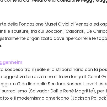
ea come la
Ca’ Pesaro
e la
Collezione Peggy Gu
rte della Fondazione Musei Civici di Venezia ed osp
ti e sculture, tra cui Boccioni, Casorati, De Chiric
istralmente organizzato dove ripercorrere le tap
.
uggenheim
sospeso tra il reale e lo straordinario con la poss
lla suggestiva terrazza che si trova lungo il Canal
eggiato Giardino delle Sculture Nasher. I lavori es
 surrealismo (Salvador Dalí e René Magritte), per
ratto e il modernismo americano (Jackson Pollock)