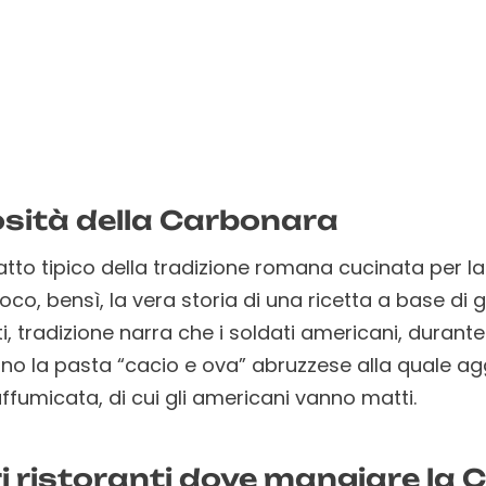
iosità della Carbonara
tto tipico della tradizione romana cucinata per la
gioco, bensì, la vera storia di una ricetta a base di
i, tradizione narra che i soldati americani, duran
o la pasta “cacio e ova” abruzzese alla quale agg
ffumicata, di cui gli americani vanno matti.
ri ristoranti dove mangiare la