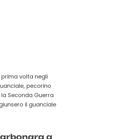
 prima volta negli
 guanciale, pecorino
te la Seconda Guerra
iunsero il guanciale
 Carbonara a