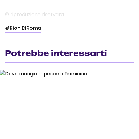
© riproduzione riservata
#RioniDiRoma
Potrebbe interessarti