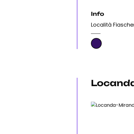
Info
Località Fiascher
Locand