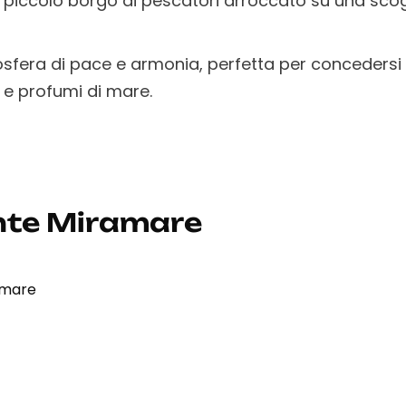
n piccolo borgo di pescatori arroccato su una scog
osfera di pace e armonia, perfetta per concedersi
i e profumi di mare.
nte Miramare