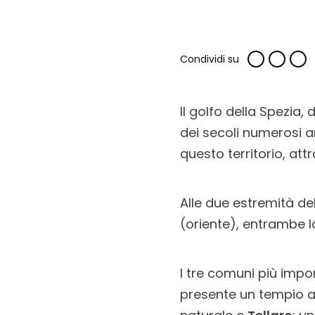
Condividi su
Il golfo della Spezia,
dei secoli numerosi ar
questo territorio, att
Alle due estremità del
(oriente), entrambe l
I tre comuni più impo
presente un tempio all