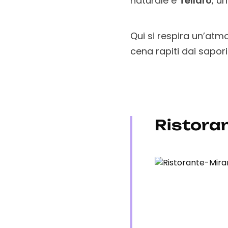
naturale e
Tellaro
; u
Qui si respira un’atm
cena rapiti dai sapor
Ristora