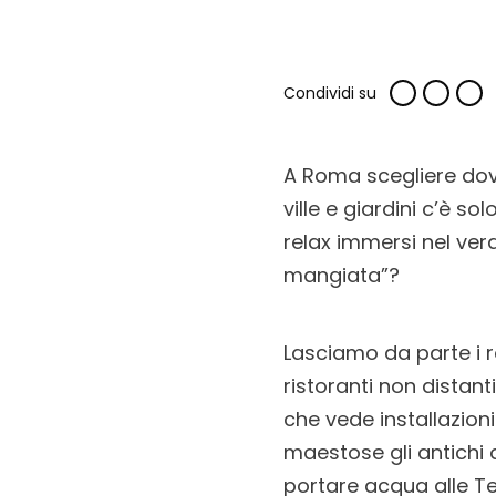
Condividi su
A Roma scegliere dove
ville e giardini c’è 
relax immersi nel ve
mangiata”?
Lasciamo da parte i r
ristoranti non distant
che vede installazioni
maestose gli antichi a
portare acqua alle Te