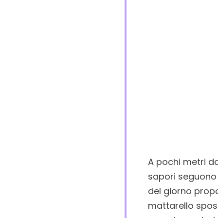
A pochi metri da
sapori seguono l
del giorno propo
mattarello spos