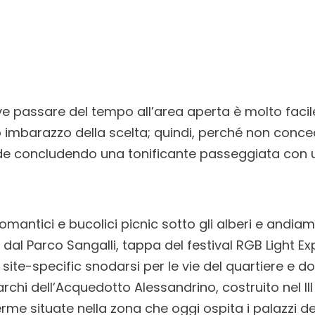
 passare del tempo all’area aperta è molto facile
solo imbarazzo della scelta; quindi, perché non con
rde concludendo una tonificante passeggiata con u
omantici e bucolici picnic sotto gli alberi e andi
i dal Parco Sangalli, tappa del festival RGB Light E
 site-specific snodarsi per le vie del quartiere e d
rchi dell’Acquedotto Alessandrino, costruito nel III
rme situate nella zona che oggi ospita i palazzi de