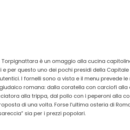
a Torpignattara è un omaggio alla cucina capitoli
ici e per questo uno dei pochi presidi della Capitale
utentici. I fornelli sono a vista e il menu prevede le 
 giudaico romana: dalla coratella con carciofi alla
cciatora alla trippa, dal pollo con i peperoni alla c
posta di una volta. Forse l’ultima osteria di Roma
areccia” sia per i prezzi popolari.