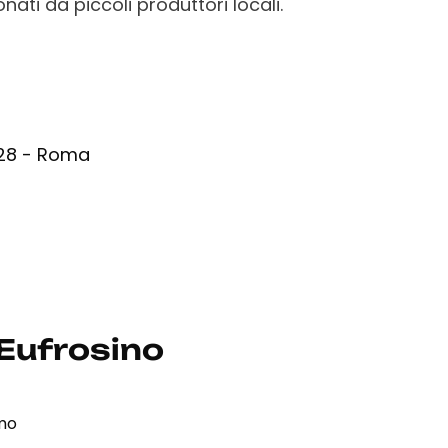
nati da piccoli produttori locali.
, 28 - Roma
 Eufrosino