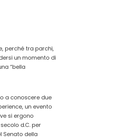
, perché tra parchi,
cedersi un momento di
na “bella
amo a conoscere due
xperience, un evento
ove si ergono
 secolo d.C. per
l Senato della