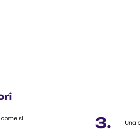
ori
3.
e come si
Una b