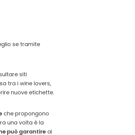
eglio se tramite
ultare siti
sa tra i wine lovers,
ire nuove etichette.
e
che propongono
ora una volta è la
he può garantire
ai