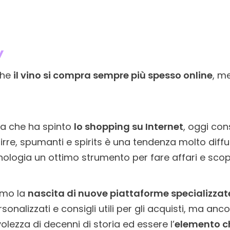
y
che
il vino si compra sempre più spesso online
, m
a che ha spinto
lo shopping su Internet
, oggi cons
 birre, spumanti e spirits è una tendenza molto diffu
ologia un ottimo strumento per fare affari e scopr
amo la
nascita di nuove piattaforme specializzat
sonalizzati e consigli utili per gli acquisti, ma anc
olezza di decenni di storia ed essere l’
elemento c