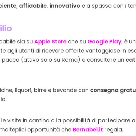
iciente
,
affidabile
,
innovativo
e a spasso con i te
lio
icabile sia su
Apple Store
che su
Google Play
, è u
e agli utenti di ricevere offerte vantaggiose in es
 pacco (attivo solo su Roma) e consultare un
cat
icine, liquori, birre e bevande con
consegna gratu
ia.
e visite in cantina o la possibilità di partecipare a
molteplici opportunità che
Bernabei.it
regala.