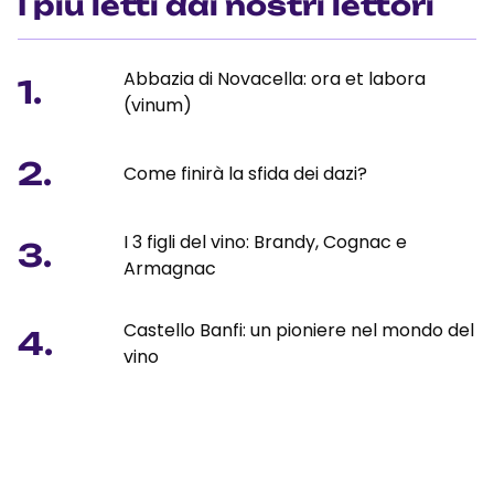
I più letti dai nostri lettori
Abbazia di Novacella: ora et labora
1.
(vinum)
2.
Come finirà la sfida dei dazi?
I 3 figli del vino: Brandy, Cognac e
3.
Armagnac
Castello Banfi: un pioniere nel mondo del
4.
vino