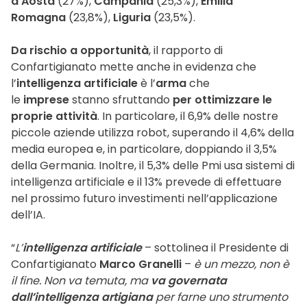
d’Aosta
(27%),
Campania
(25,3%),
Emilia
Romagna
(23,8%),
Liguria
(23,5%).
Da rischio a opportunità
, il rapporto di
Confartigianato mette anche in evidenza che
l’
intelligenza artificiale
è l’
arma
che
le
imprese
stanno sfruttando
per ottimizzare le
proprie attività
. In particolare, il 6,9% delle nostre
piccole aziende utilizza robot, superando il 4,6% della
media europea e, in particolare, doppiando il 3,5%
della Germania. Inoltre, il 5,3% delle Pmi usa sistemi di
intelligenza artificiale e il 13% prevede di effettuare
nel prossimo futuro investimenti nell’applicazione
dell’IA.
“
L’
intelligenza artificiale
– sottolinea il Presidente di
Confartigianato
Marco Granelli
–
è un mezzo, non è
il fine. Non va temuta, ma
va governata
dall’intelligenza artigiana
per farne uno strumento