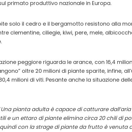
l primato produttivo nazionale in Europa.
lpite solo il cedro e il bergamotto resistono alla mo
ntre clementine, ciliegie, kiwi, pere, mele, albicoc
.
uazione peggiore riguarda le arance, con 16,4 milioni
gono” oltre 20 milioni di piante sparite, infine, al
,4 milioni di viti. Pesante anche la situazione delle
“
Una pianta adulta è capace di catturare dall’aria 
ili e un ettaro di piante elimina circa 20 chili di p
 quindi con la strage di piante da frutto è venuta a