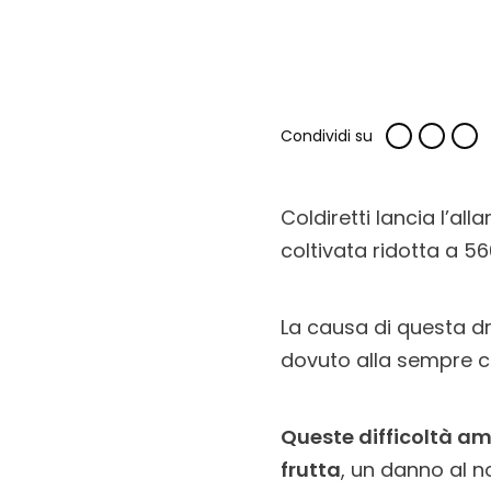
Condividi su
Coldiretti lancia l’all
coltivata ridotta a 56
La causa di questa dra
dovuto alla sempre cr
Queste difficoltà amb
frutta
, un danno al n