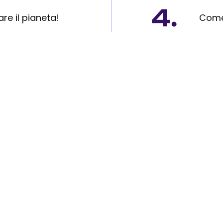
4.
e il pianeta!
Come 