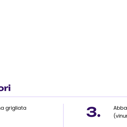
ori
3.
a grigliata
Abbaz
(vin