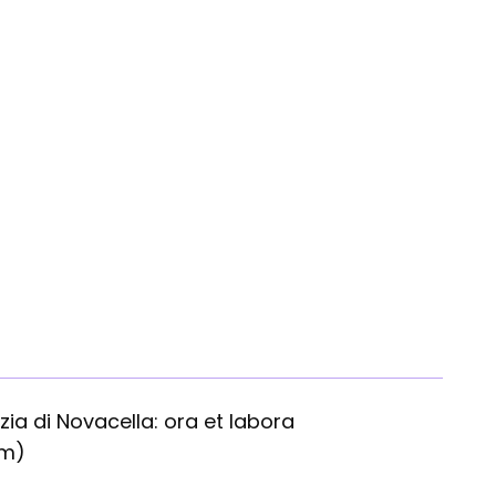
Angel
ia di Novacella: ora et labora
um)