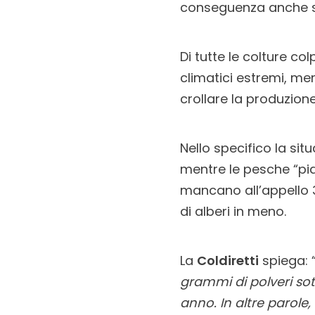
conseguenza anche su
Di tutte le colture co
climatici estremi, me
crollare la produzione
Nello specifico la sit
mentre le pesche “pian
mancano all’appello 30
di alberi in meno.
La
Coldiretti
spiega: 
grammi di polveri sott
anno. In altre parole,