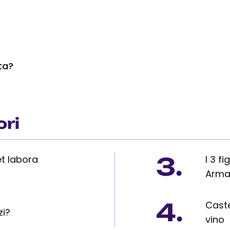
ta?
ori
3.
et labora
I 3 f
Arma
4.
Caste
zi?
vino