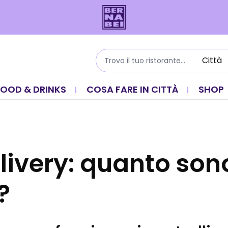
FOOD & DRINKS
COSA FARE IN CITTÀ
SHOP
ivery: quanto sono
?