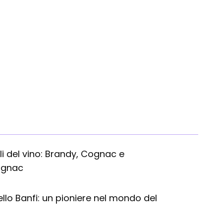
Champ
igli del vino: Brandy, Cognac e
gnac
llo Banfi: un pioniere nel mondo del