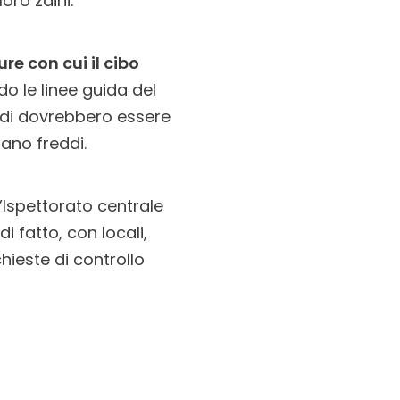
oro zaini.
e con cui il cibo
do le linee guida del
aldi dovrebbero essere
mano freddi.
l’Ispettorato centrale
 fatto, con locali,
ieste di controllo