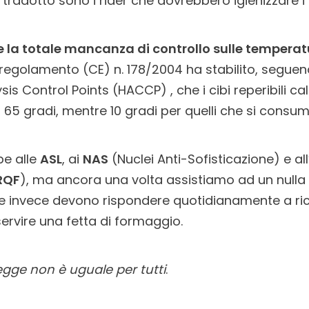
, tradotto sono i rider che dovrebbero igienizzare i l
 la totale mancanza di controllo sulle temperatur
il regolamento (CE) n. 178/2004 ha stabilito, seguen
is Control Points (HACCP) , che i cibi reperibili c
i 65 gradi, mentre 10 gradi per quelli che si consu
be alle
ASL
, ai
NAS
(Nuclei Anti-Sofisticazione) e al
RQF
), ma ancora una volta assistiamo ad un nulla di
he invece devono rispondere quotidianamente a rich
ervire una fetta di formaggio.
egge non è uguale per tutti
.