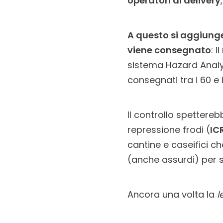
operatori di delivery
A questo si aggiunge
viene consegnato
: 
sistema Hazard Analys
consegnati tra i 60 e 
Il controllo spettereb
repressione frodi (
IC
cantine e caseifici c
(anche assurdi) per s
Ancora una volta la
l