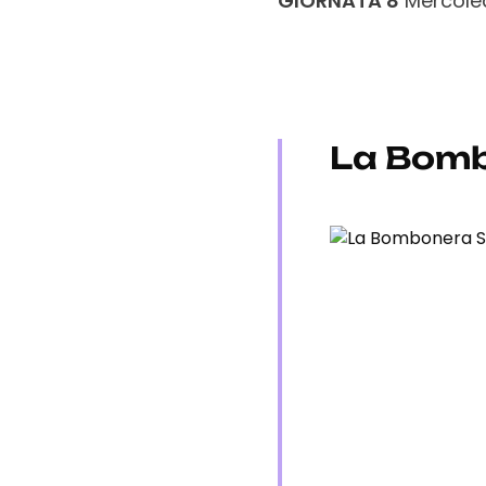
GIORNATA 8
Mercoled
La Bomb