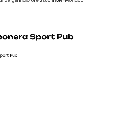
ì 29 gennaio ore 21:00
Inter
-Monaco
onera Sport Pub