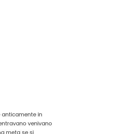
é anticamente in
e entravano venivano
ma meta se si