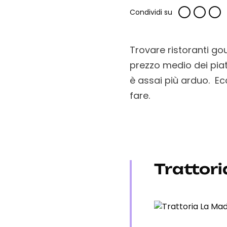
Condividi su
Trovare ristoranti gou
prezzo medio dei piat
è assai più arduo. Ecc
fare.
Trattor