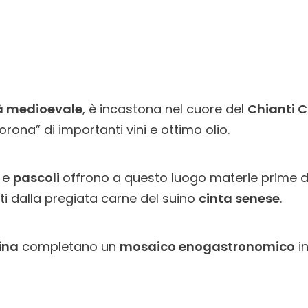
à medioevale
, è incastona nel cuore del
Chianti C
rona” di importanti vini e ottimo olio.
e
pascoli
offrono a questo luogo materie prime di
i dalla pregiata carne del suino
cinta senese
.
ina
completano un
mosaico enogastronomico
in