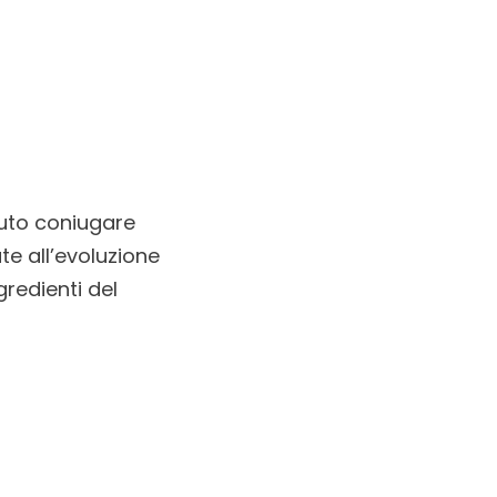
puto coniugare
ate all’evoluzione
redienti del