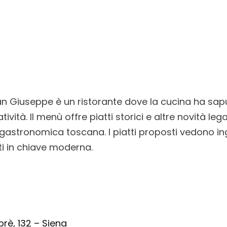
an Giuseppe è un ristorante dove la cucina ha sa
tività. Il menù offre piatti storici e altre novità leg
 gastronomica toscana. I piatti proposti vedono ing
tati in chiave moderna.
rè, 132 – Siena