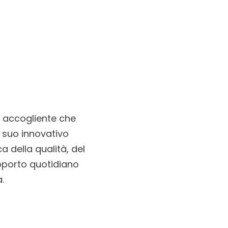
te accogliente che
l suo innovativo
 della qualità, del
apporto quotidiano
.