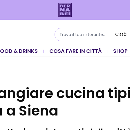
FOOD & DRINKS
COSA FARE IN CITTÀ
SHOP
ngiare cucina tip
 a Siena