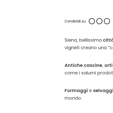
Condividi su
Siena, bellissima
citt
vigneti creano una “co
Antiche cascine
,
orti
come i salumi prodott
Formaggi
e
selvagg
mondo.