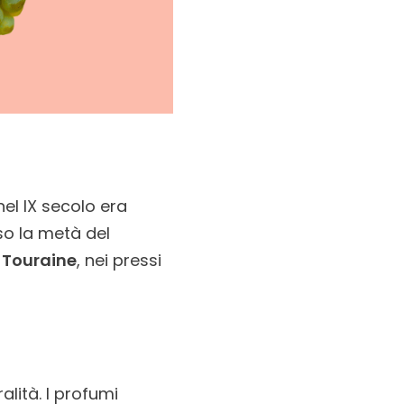
nel IX secolo era
so la metà del
i
Touraine
, nei pressi
lità. I profumi