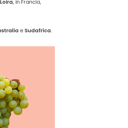
 Loira
, in Francia,
stralia
e
Sudafrica
.