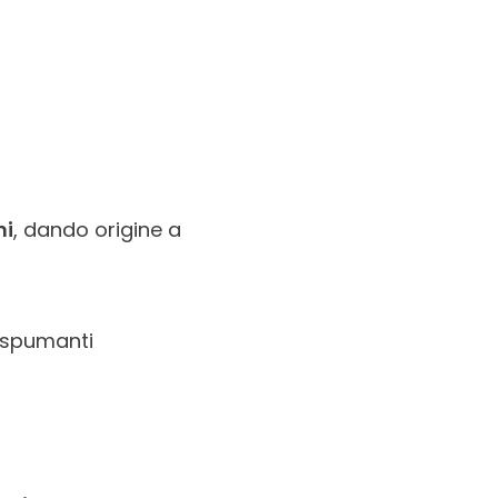
ni
, dando origine a
e spumanti