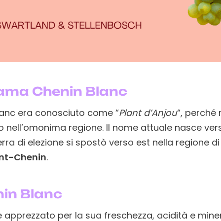
iama Chenin Blanc
Blanc era conosciuto come “
Plant d’Anjou
“, perché 
 nell’omonima regione. Il nome attuale nasce ver
rra di elezione si spostò verso est nella regione d
nt-Chenin
.
in Blanc
e apprezzato per la sua freschezza, acidità e minera