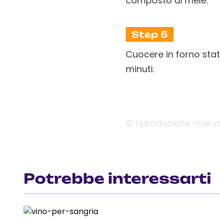
composto di mele.
Step 5
Cuocere in forno stat
minuti.
© riproduzione riserv
Potrebbe interessarti