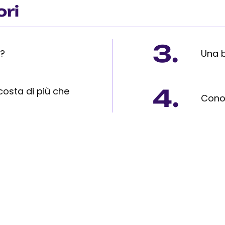
ori
3.
e?
Una b
4.
 costa di più che
Conos