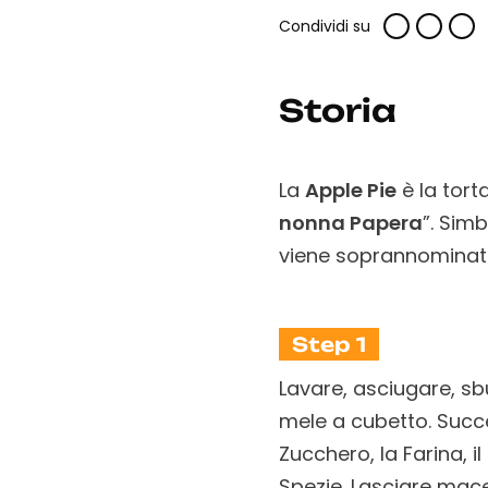
Condividi su
Storia
La
Apple Pie
è la tor
nonna Papera
”. Sim
viene soprannominata
Step 1
Lavare, asciugare, sbu
mele a cubetto. Succ
Zucchero, la Farina, i
Spezie. Lasciare mac