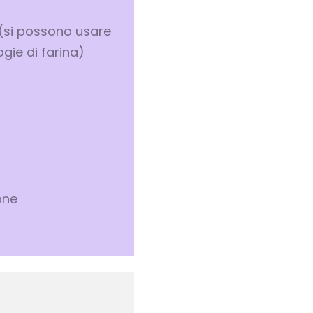
 (si possono usare
ogie di farina)
one