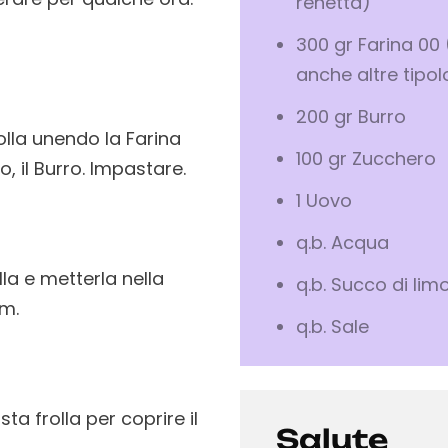
renetta)
300 gr Farina 00
anche altre tipol
200 gr Burro
olla unendo la Farina
100 gr Zucchero
o, il Burro. Impastare.
1 Uovo
q.b. Acqua
la e metterla nella
q.b. Succo di lim
cm.
q.b. Sale
ta frolla per coprire il
Salute