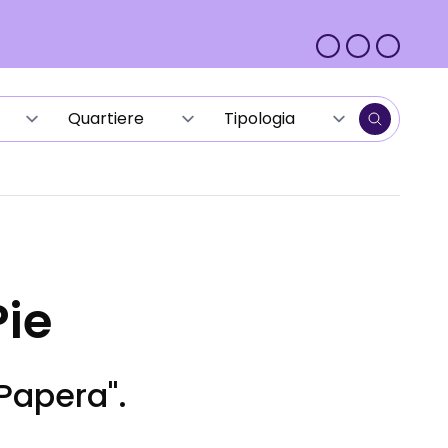
Pie
 Papera".