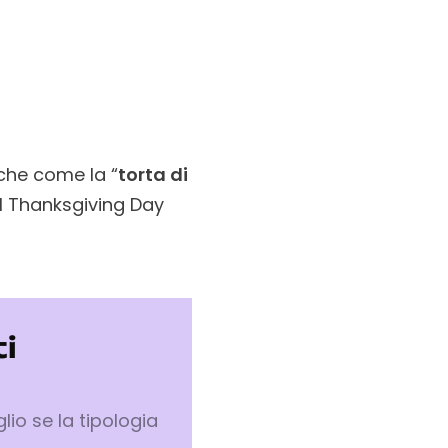
che come la “
torta di
el Thanksgiving Day
i
lio se la tipologia