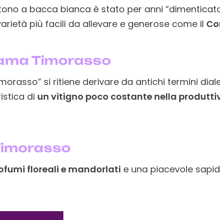
ono a bacca bianca è stato per anni “dimenticato” 
varietà più facili da allevare e generose come il
Co
hiama Timorasso
morasso” si ritiene derivare da antichi termini diale
istica di
un vitigno poco costante nella produtti
Timorasso
ofumi floreali e mandorlati
e una piacevole sapid