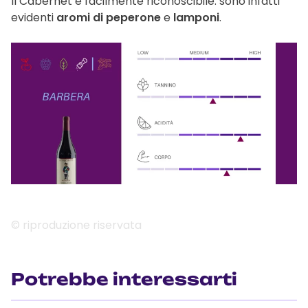
Il Cabernet è facilmente riconoscibile: sono infatti
evidenti
aromi di peperone
e
lamponi
.
© riproduzione riservata
Potrebbe interessarti