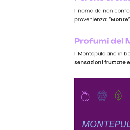
Il nome da non confon
provenienza: “
Monte
”
Profumi del 
Il Montepulciano in b
sensazioni fruttate e