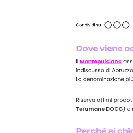
Condividi su
Dove viene c
Il
Montepulciano
ass
indiscusso di Abruzzo,
La denominazione più
Riserva ottimi prodot
Teramane DOCG
) e
Perché si c