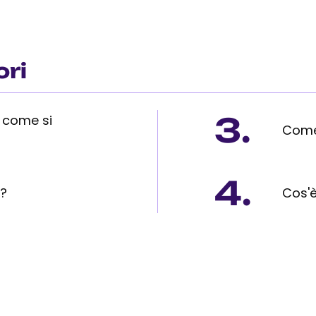
ori
3.
e come si
Come
4.
e?
Cos'