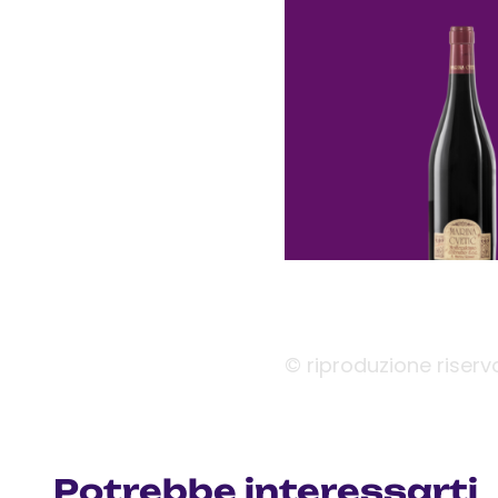
© riproduzione riserv
Potrebbe interessarti