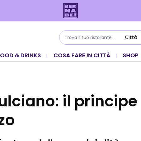
FOOD & DRINKS
COSA FARE IN CITTÀ
SHOP
lciano: il principe
zo