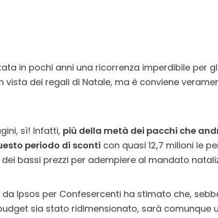
ntata in pochi anni una ricorrenza imperdibile per g
in vista dei regali di Natale, ma è conviene veram
ni, sì! Infatti,
più della metà dei pacchi che and
esto periodo di sconti
con quasi 12,7 milioni le 
e dei bassi prezzi per adempiere al mandato natalizi
 da Ipsos per Confesercenti ha stimato che, sebbe
 budget sia stato ridimensionato, sarà comunque 