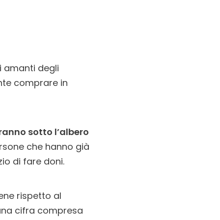
li amanti degli
ente comprare in
ranno sotto l’albero
persone che hanno già
o di fare doni.
ne rispetto al
una cifra compresa