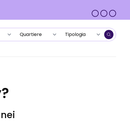
y?
 nei