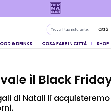
FOOD & DRINKS
COSA FARE IN CITTÀ
SHOP
ale il Black Frida
ali di Natali li acquisteremo
rni.