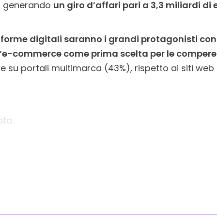
ro, generando
un giro d’affari pari a 3,3 miliardi di
orme digitali saranno i grandi protagonisti con i
l’e-commerce come prima scelta per le compere
re su portali multimarca (43%), rispetto ai siti web 
ata