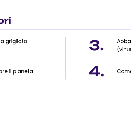
ori
3.
a grigliata
Abbaz
(vin
4.
e il pianeta!
Come 