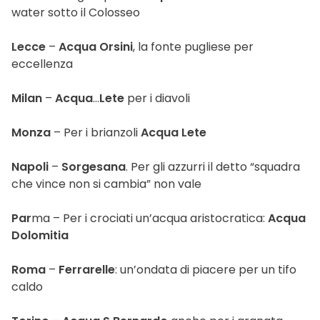
water sotto il Colosseo
Lecce
–
Acqua Orsini
, la fonte pugliese per
eccellenza
Milan
–
Acqua
…
Lete
per i diavoli
Monza
– Per i brianzoli
Acqua Lete
Napoli
–
Sorgesana
. Per gli azzurri il detto “squadra
che vince non si cambia” non vale
Par
ma – Per i crociati un’acqua aristocratica:
Acqua
Dolomitia
Roma
–
Ferrarelle
: un’ondata di piacere per un tifo
caldo