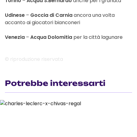
Torino
–
Acqua S.Bernardo
anche per i granata
Udinese
–
Goccia di Carnia
ancora una volta
accanto ai giocatori bianconeri
Venezia
–
Acqua Dolomitia
per la città lagunare
© riproduzione riservata
Potrebbe interessarti