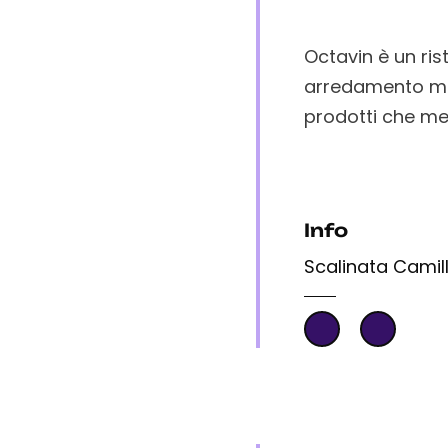
Octavin è un ris
arredamento mini
prodotti che meg
Info
Scalinata Camill