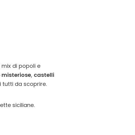
 mix di popoli e
 misteriose
,
castelli
utti da scoprire.
tte siciliane.