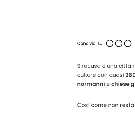
Condividi su
Siracusa è una città n
culture con quasi
280
normanni
e
chiese g
Così come non resta c