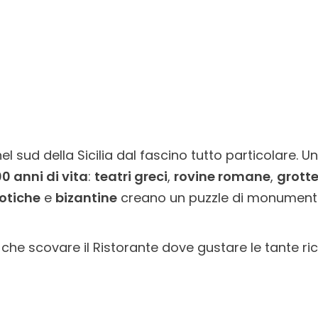
el sud della Sicilia dal fascino tutto particolare. Un
0 anni di vita
:
teatri greci
,
rovine romane
,
grotte
otiche
e
bizantine
creano un puzzle di monumenti t
he scovare il Ristorante dove gustare le tante rice