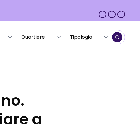
ano.
iare a