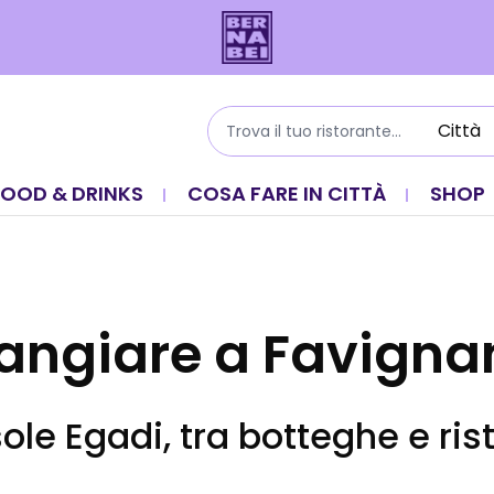
FOOD & DRINKS
COSA FARE IN CITTÀ
SHOP
angiare a Favigna
sole Egadi, tra botteghe e rist