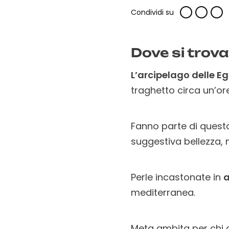
Condividi su
Dove si trova
L’arcipelago delle E
traghetto circa un’or
Fanno parte di questo
suggestiva bellezza, m
Perle incastonate in
a
mediterranea.
Meta ambita per chi a