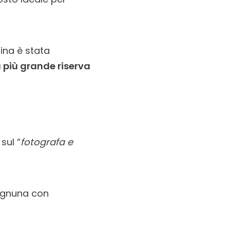
rina è stata
a più grande riserva
sul “
fotografa e
 ognuna con