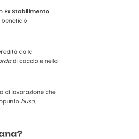
eo
Ex Stabilimento
a beneficiò
 eredità dalla
arda
di coccio e nella
to di lavorazione che
 appunto
busa
,
gnana?