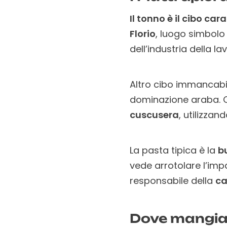
Il tonno è il cibo car
Florio
, luogo simbolo 
dell’industria della 
Altro cibo immancabil
dominazione araba. Q
cuscusera
, utilizzan
La pasta tipica è la
b
vede arrotolare l’im
responsabile della
ca
Dove mangiare