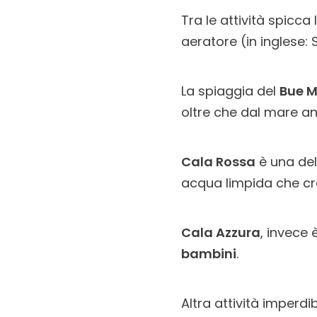
Tra le attività spicca l
aeratore (in inglese: 
La spiaggia del
Bue M
oltre che dal mare a
Cala Rossa
è una dell
acqua limpida che c
Cala Azzura
, invece
bambini
.
Altra attività imperdibi