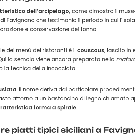
atteristico dell’arcipelago
, come dimostra il mus
di Favignana che testimonia il periodo in cui l’isol
lavorazione e conservazione del tonno.
e dei menù dei ristoranti è il
couscous
, lascito in
ui la semola viene ancora preparata nella
mafar
do la tecnica della incocciata.
usiata
. Il nome deriva dal particolare procedimen
pasto attorno a un bastoncino di legno chiamato
ratteristica forma a spirale
.
 piatti tipici siciliani a Favi