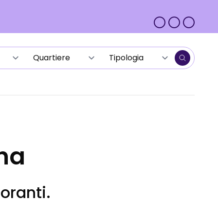
na
oranti.