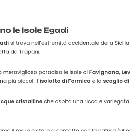
no le Isole Egadi
gadi
si trova nell’estremità occidentale della Sicilia 
etta da Trapani.
 meraviglioso paradiso le isole di
Favignana
,
Le
a più piccoli: l’
isolotto di Formica
e lo
scoglio d
cque cristalline
che ospita una ricca e variegata 
ma il mare e stare a contatto con la natura è il p