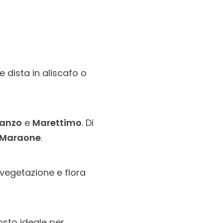
e dista in aliscafo o
vanzo
e
Marettimo
. Di
i Maraone
.
vegetazione e flora
osto ideale per