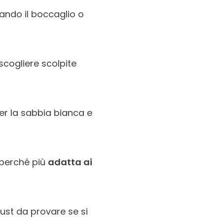
zando il boccaglio o
scogliere scolpite
per la sabbia bianca e
 perché più
adatta ai
must da provare se si