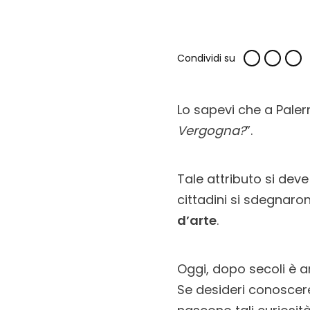
Condividi su
Lo sapevi che a Pale
Vergogna?
”.
Tale attributo si deve
cittadini si sdegnar
d’arte
.
Oggi, dopo secoli è ar
Se desideri conoscere