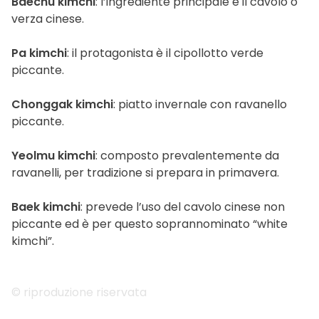
Baechu kimchi
: l’ingrediente principale è il cavolo o
verza cinese.
Pa kimchi
: il protagonista è il cipollotto verde
piccante.
Chonggak kimchi
: piatto invernale con ravanello
piccante.
Yeolmu kimchi
: composto prevalentemente da
ravanelli, per tradizione si prepara in primavera.
Baek kimchi
: prevede l’uso del cavolo cinese non
piccante ed è per questo soprannominato “white
kimchi”.
© riproduzione riservata