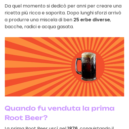
Da quel momento si dedicò per anni per creare una
ricetta più ricca e saporita. Dopo lunghi sforzi arrivò
a produrre una miscela di ben
25 erbe diverse
,
bacche, radici e acqua gasata.
Quando fu venduta la prima
Root Beer?
La prima Root Beer uscì nel
1876
, conquistando il